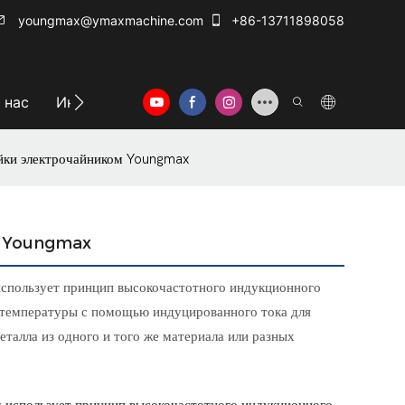
youngmax@ymaxmachine.com
+86-13711898058
 нас
Информационный центр
Свяжитесь с нам
йки электрочайником Youngmax
ом Youngmax
использует принцип высокочастотного индукционного
й температуры с помощью индуцированного тока для
еталла из одного и того же материала или разных