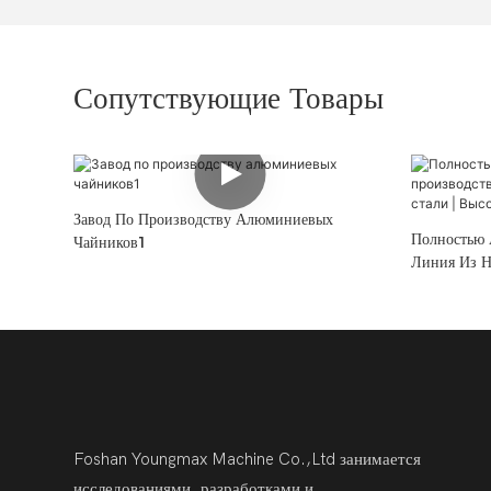
Сопутствующие Товары
Завод По Производству Алюминиевых
Полностью 
Чайников1
Линия Из Н
Высокоскор
Foshan Youngmax Machine Co.,Ltd занимается
исследованиями, разработками и