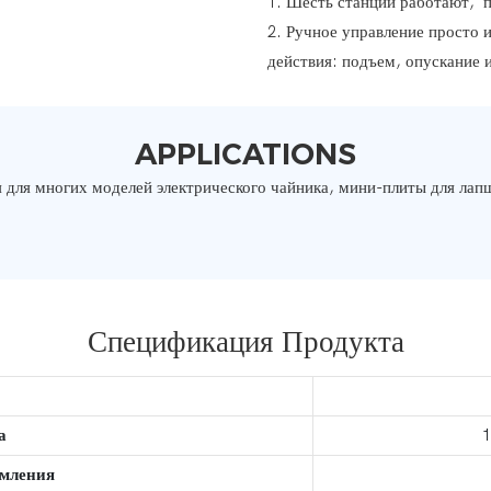
1. Шесть станций работают, 
2. Ручное управление просто 
действия: подъем, опускание 
APPLICATIONS
 для многих моделей электрического чайника, мини-плиты для лапши
Спецификация Продукта
а
1
емления