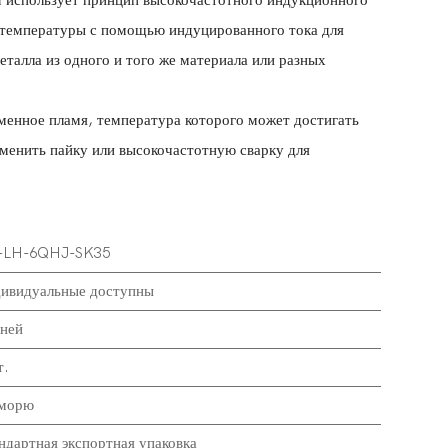
 использует принцип высокочастотного индукционного
й температуры с помощью индуцированного тока для
еталла из одного и того же материала или разных
менное пламя, температура которого может достигать
менить пайку или высокочастотную сварку для
-LH-6QHJ-SK35
ивидуальные доступны
ней
.
морю
ндартная экспортная упаковка