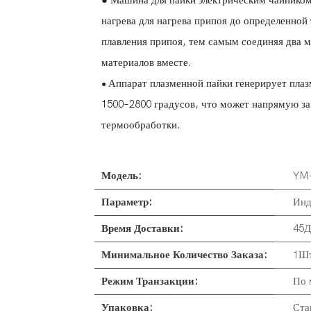
● Машина для пайки электрическим чайником
нагрева для нагрева припоя до определенно
плавления припоя, тем самым соединяя два м
материалов вместе.
Аппарат плазменной пайки генерирует плаз
●
1500–2800 градусов, что может напрямую за
термообработки.
Модель:
YM
Параметр:
Инд
Время Доставки:
45Д
Минимальное Количество Заказа:
1Шт
Режим Транзакции:
По 
Упаковка:
Ста