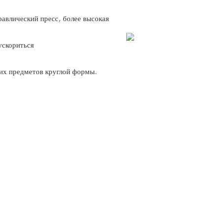
равлический пресс, более высокая
ускориться
гих предметов круглой формы.