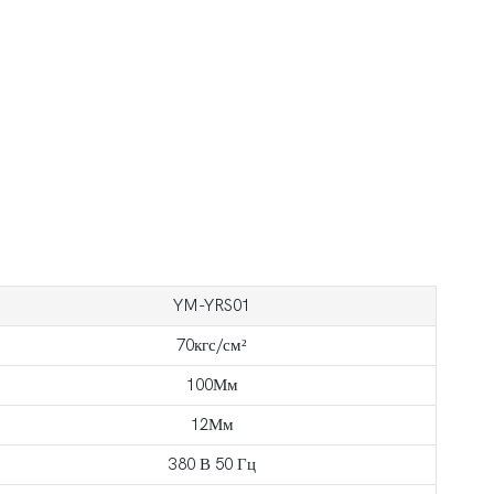
YM-YRS01
70кгс/см²
100Мм
12Мм
380 В 50 Гц