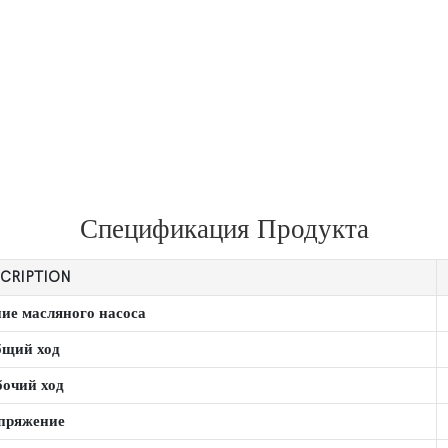
Спецификация Продукта
CRIPTION
ние масляного насоса
щий ход
бочий ход
пряжение