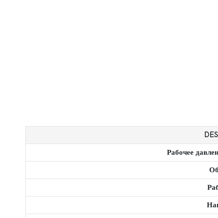
DES
Рабочее давле
Об
Ра
На