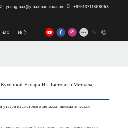
youngmax@ymaxmachine.com
+86-13711898058
 нас
Информационный центр
Свяжитесь с нам
Кухонной Утвари Из Листового Металла,
 утвари из листового металла, пневматическая
ханическое устройство, используемое для процесса