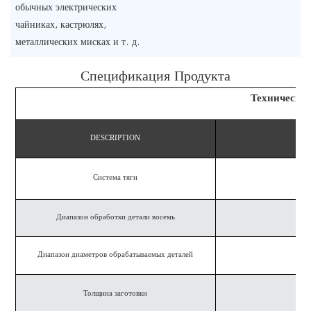
обычных электрических
чайниках, кастрюлях,
металлических мисках и т. д.
Спецификация Продукта
Технически
DESCRIPTION
Y
Система тяги
С
Диапазон обработки детали восемь
Диапазон диаметров обрабатываемых деталей
Толщина заготовки