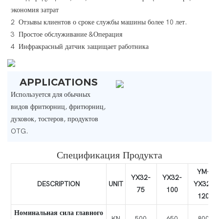
экономия затрат
2 Отзывы клиентов о сроке службы машины более 10 лет.
3 Простое обслуживание &Операция
4 Инфракрасный датчик защищает работника
APPLICATIONS
Используется для обычных
видов фритюрниц, фритюрниц,
духовок, тостеров, продуктов
OTG.
Спецификация Продукта
YM-
YX32-
YX32-
DESCRIPTION
UNIT
YX32-
75
100
120
Номинальная сила главного
KN
500
650
800