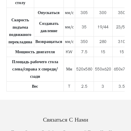
столу
Опускаться
мм/с
305
300
350
Скорость
Создавать
мм/с
35
19/44
23/52
подъема
давление
подвижного
Возвращаться
мм/с
350
280
310
перекладина
Мощность двигателя
KW
7.5
15
15
Площадь рабочего стола
слева/справа x спереди/
Мм
520x580
550x620
650x750
сзади
Вес
T
2.5
3
3.5
Связаться С Нами