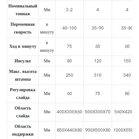
Номинальный
Мм
3.2
4
4
тоннаж
Переменная
в
40-100
35-90
35-80
скорость
минуту
в
Ход в минуту
75
65
65
минуту
Инсульт
Мм
80
120
150
Макс. высота
Мм
250
310
340
штампа
Регулировка
Мм
60
75
80
слайда
Область
Мм
400X300X60
500X300X70
560X420X7
слайда
Область
Мм
850X440X80
900X500X80
1000X550X9
поддержки