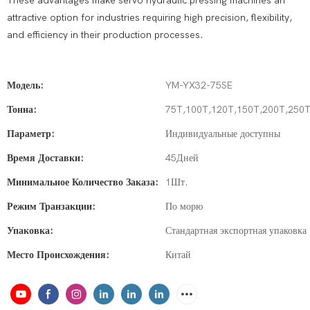
These advantages make servo hydraulic pressing machines an
attractive option for industries requiring high precision, flexibility,
and efficiency in their production processes.
Модель:
YM-YX32-75SE
Тонна:
75T,100T,120T,150T,200T,250
Параметр:
Индивидуальные доступны
Время Доставки:
45Дней
Минимальное Количество Заказа:
1Шт.
Режим Транзакции:
По морю
Упаковка:
Стандартная экспортная упаковка
Место Происхождения:
Китай