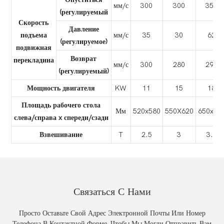
мм/с
300
300
350
(регулируемый
Скорость
Давление
подъема
мм/с
35
30
62
(регулируемое)
подвижная
Возврат
перекладина
мм/с
300
280
290
(регулируемый)
Мощность двигателя
KW
11
15
18
Площадь рабочего стола
Мм
520x580
550X620
650x75
слева/справа x спереди/сзади
Взвешивание
T
2.5
3
3.5
Связаться С Нами
Просто Оставьте Свой Адрес Электронной Почты Или Номер
Телефона В Контактной Форме, Чтобы Мы Могли Отправить Вам