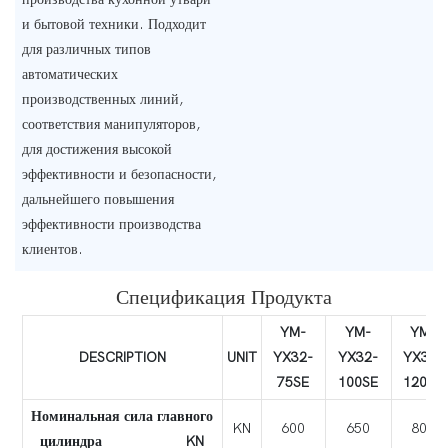
и бытовой техники.
Подходит
для различных типов
автоматических
производственных линий,
соответствия манипуляторов,
для достижения высокой
эффективности и безопасности,
дальнейшего повышения
эффективности производства
клиентов.
Спецификация Продукта
YM-
YM-
YM-
DESCRIPTION
UNIT
YX32-
YX32-
YX32-
75SE
100SE
120SE
Номинальная сила главного
KN
600
650
800
цилиндра KN