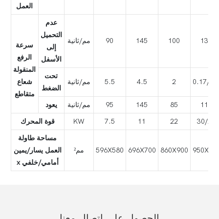
العمل
عدم
التحميل
135
100
145
90
مم/ثانية
سرعة
إلى
الرفع
الأسفل
المنقولة
تحت
0.17/3.
2
4.5
5.5
مم/ثانية
شعاع
الضغط
متقاطع
115
85
145
95
مم/ثانية
يعود
30/22
22
11
7.5
KW
قوة المحرك
مساحة طاولة
950X95
860X900
696X700
596X580
مم²
العمل يسار/يمين
x أمامي/خلفي
الحصول على اتصال معنا