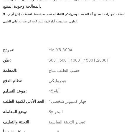
المعالجة وجودة المنتج.
●
تصنيف:
تجهيزات المطابخ آلة الضغط الهيدروليكي الثقيلة
تم تصميمه خصيصًا لتطبيقات إنتاج أواني
الطهي، مما يجعله أداة قيمة للشركات في صناعة أواني الطهي.
YM-YB-300A
نموذج:
300T,500T,1000T,1500T,2000T
طن:
حسب الطلب متاح
المعلمة:
هيدروليكي
نظام الدفع:
أيام45
موعد التسليم:
جهاز كمبيوتر شخصى1
الحد الأدنى لكمية الطلب:
By البحر
وضع المعاملة:
تصدير التعبئة القياسية
التعبئة والتغليف: