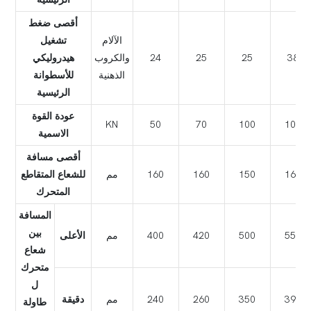
أقصى ضغط
الآلام
تشغيل
38
25
25
24
والكروب
هيدروليكي
الذهنية
للأسطوانة
الرئيسية
عودة القوة
KN
50
70
100
100
الاسمية
أقصى مسافة
160
150
160
160
مم
للشعاع المتقاطع
المتحرك
المسافة
بين
550
500
420
400
مم
الأعلى
شعاع
متحرك
ل
390
350
260
240
مم
دقيقة
طاولة