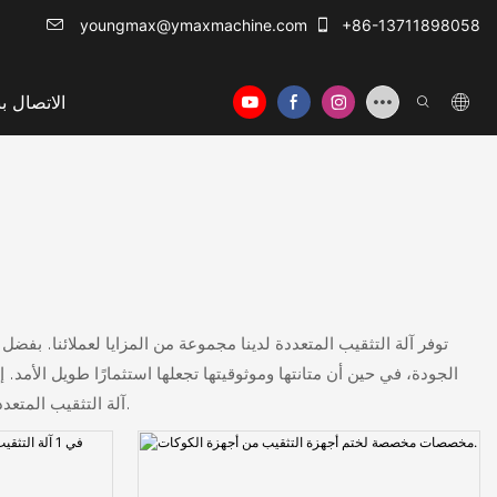
youngmax@ymaxmachine.com
+86-13711898058
الاتصال بن
توفر آلة التثقيب المتعددة لدينا مجموعة من المزايا لعملائنا. بفض
الجودة، في حين أن متانتها وموثوقيتها تجعلها استثمارًا طويل الأم
آلة التثقيب المتعددة لدينا قابلة للتكيف مع مواد مختلفة ويمكن أن تلبي احتياجات الإنتاج المختلفة، مما يجعلها حلاً متعدد الاستخدامات لمجموعة واسعة من الشركات.