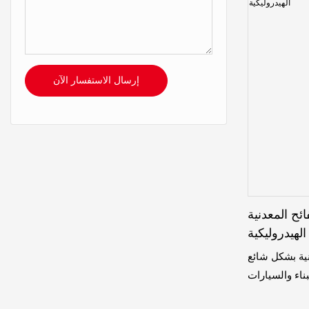
إرسال الاستفسار الآن
لمعدنية Youngmax
الهيدروليكية
نية بشكل شائع
ناء والسيارات
ثقوب للمسامير