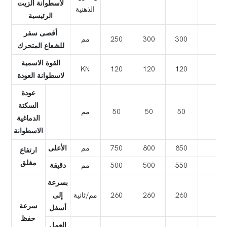
لأسطوانة الزيت
الذهنية
الرئيسية
أقصى سفر
30
300
300
250
مم
للشعاع المتحرك
القوة الاسمية
KN
120
120
120
12
لاسطوانة العودة
عودة
السكتة
5
50
50
50
مم
الدماغية
الاسطوانة
90
850
800
750
مم
الأعلى
ارتفاع
مغلق
60
550
500
500
مم
دقيقة
بسرعة
24
260
260
260
مم/ثانية
إلى
سرعة
أسفل
حفظ
العمل