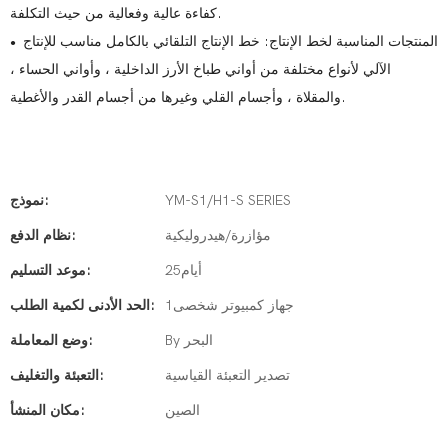
كفاءة عالية وفعالية من حيث التكلفة.
المنتجات المناسبة لخط الإنتاج: خط الإنتاج التلقائي بالكامل مناسب للإنتاج
●
الآلي لأنواع مختلفة من أواني طباخ الأرز الداخلية ، وأواني الحساء ،
والمقلاة ، وأجسام القلي وغيرها من أجسام القدر والأغطية.
YM-S1/H1-S SERIES
نموذج:
مؤازرة/هيدروليكية
نظام الدفع:
أيام25
موعد التسليم:
جهاز كمبيوتر شخصى1
الحد الأدنى لكمية الطلب:
By البحر
وضع المعاملة:
تصدير التعبئة القياسية
التعبئة والتغليف:
الصين
مكان المنشأ: