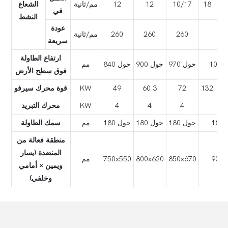
18
10/17
12
12
مم/ثانية
الشعاع
في
النشط
عودة
24
260
260
260
مم/ثانية
سريعة
ارتفاع الطاولة
1
حول 970
حول 900
حول 840
مم
فوق سطح الأرض
132
72
60.3
49
KW
قوة محرك سيرفو
4
4
4
4
KW
محرك التبريد
18
حول 180
حول 180
حول 180
مم
سمك الطاولة
منطقة فعالة من
المنضدة (يسار
900x
850x670
800x620
750x550
مم
ويمين × أمامي
وخلفي)