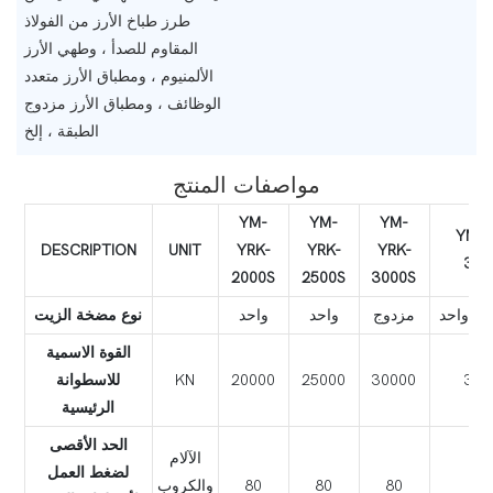
طرز طباخ الأرز من الفولاذ
المقاوم للصدأ ، وطهي الأرز
الألمنيوم ، ومطباق الأرز متعدد
الوظائف ، ومطباق الأرز مزدوج
الطبقة ، إلخ
مواصفات المنتج
YM-
YM-
YM-
YM-Y
DESCRIPTION
UNIT
YRK-
YRK-
YRK-
350
2000S
2500S
3000S
واحد
مزدوج
واحد
واحد
نوع مضخة الزيت
القوة الاسمية
350
30000
25000
20000
KN
للاسطوانة
الرئيسية
الحد الأقصى
الآلام
لضغط العمل
8
80
80
80
والكروب