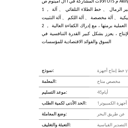
Aki
م
OTS
الآلات المشاركة في أ
آل
أمينوم
ص
、
、
ير الرمال
خط الطلاء التلقائي
آلة
、
、
、
يكية
آلة مخصصة
آلة اللكم
آلة التثبيت
2 ， من معالجة المواد الخام إلى تعبئة المنتجات النهائية لأتمتة العملية برمتها ، مع إدراك الكفاءة العالية
نتاج ، يعزز بشكل كبير القدرة التنافسية في
السوق والفوائد الاقتصادية للمؤسسات
ym-k
نموذج:
مخصص متاح
المعلمة:
أيام45
موعد التسليم:
أجهزة الكمبيوتر1
الحد الأدنى لكمية الطلب:
عن طريق البحر
وضع المعاملة:
 التصدير القياسية
التعبئة والتغليف: