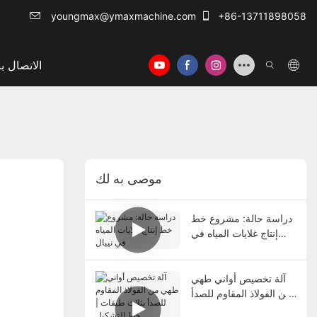
youngmax@ymaxmachine.com
+86-13711898058
الاتصال بن
موصى به لك
دراسة حالة: مشروع خط
إنتاج غلايات المياه في
نيبال
آلة تخصيص أواني طهي
من الفولاذ المقاوم للصدأ
بثلاث طبقات | خط