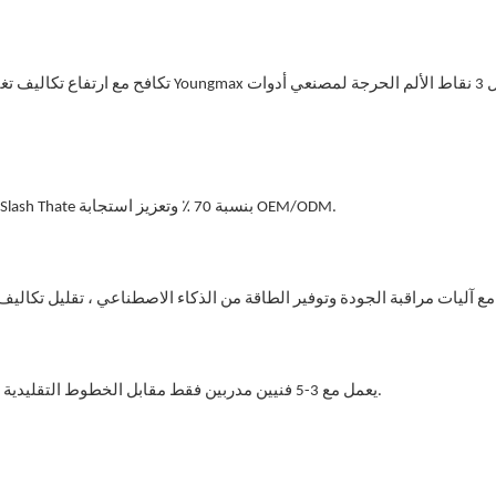
تكافح مع ارتفاع تكاليف تغيير العفن وا
ينتج نظامنا الآلي أكثر من 6 موديلات طباخ الضغط دون إعادة تجهيز - Slash Thate بنسبة 70 ٪ وتعزيز استجابة OEM/ODM.
وب 99.2 ٪.
يعمل مع 3-5 فنيين مدربين فقط مقابل الخطوط التقليدية التي تتطلب 10+ عمال ماهر-مثالي للمناطق التي تدور حولها العمالة.