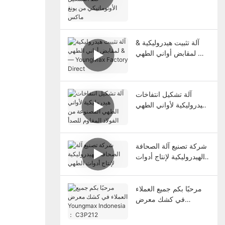
التشكيل الأوتوماتيكي من
يونغ ماكس
آلة تثبيت هيدروليكية &
لمقابض أواني الطهي —
YoungMax Factory
Direct
آلة تشكيل انتفاخات
هيدروليكية لأواني الطهي
المصنوعة من الفولاذ
المقاوم للصدأ
شركة تصنيع آلة الصحافة
الهيدروليكية لإنتاج أدوات
الطهي
مرحبًا بكم جميع العملاء
في كشك معرض
Youngmax Indonesia
： C3P212