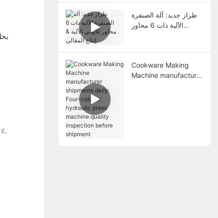
طراز جديد: آلة الصنفرة
الآلية ذات 6 محاور
للأواني الآلية & إنتاج
المقالي
Cookware Making
Machine manufacturer
shipments daily: Four-
column hydraulic
press machine quality
inspection before
shipment
مع آليات مراقبة الجودة وتوفير الطاقة من الذكاء الاصطناعي ، تقليل تكاليف كل وحدة بنسبة 15-20 ٪ مع الحفاظ على ناتج خالي من العي