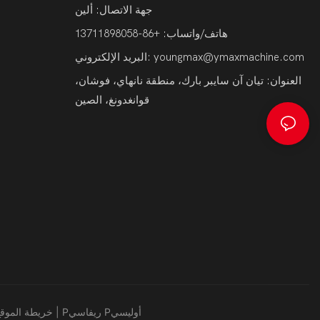
جهة الاتصال: ألين
هاتف/واتساب: +86-13711898058
youngmax@ymaxmachine.com
البريد الإلكتروني:
العنوان: تيان آن سايبر بارك، منطقة نانهاي، فوشان،
قوانغدونغ، الصين
Pريفاسي Pأوليسي
|
خريطة الموقع