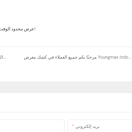
عرض محدود الوقت: احصل على تدقيق إنتاج مجاني لاكتشاف المبلغ الذي يمكنك توفيره!
مرحبًا بكم جميع العملاء في كشك معرض Youngmax Indonesia ： C3P212
طراز جديد: آلة الصنفرة الآلية ذات 6 محاور للأواني الآلية & إنتاج المقالي
بريد إلكتروني