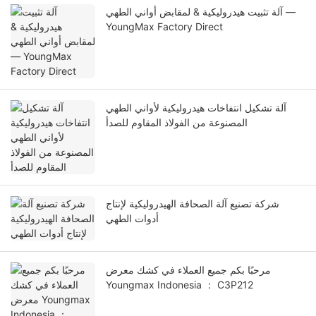
آلة تثبيت هيدروليكية & لمقابض أواني الطهي —
YoungMax Factory Direct
آلة تشكيل انتفاخات هيدروليكية لأواني الطهي
المصنوعة من الفولاذ المقاوم للصدأ
شركة تصنيع آلة الصحافة الهيدروليكية لإنتاج
أدوات الطهي
مرحبًا بكم جميع العملاء في كشك معرض
Youngmax Indonesia ： C3P212