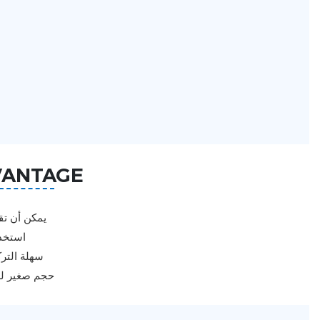
VANTAGE
1. يمكن أن 
2. است
3. سهلة ال
4. حجم صغير 