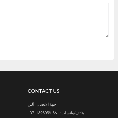
CONTACT US
جهة الاتصال: ألين
هاتف/واتساب: +86-13711898058