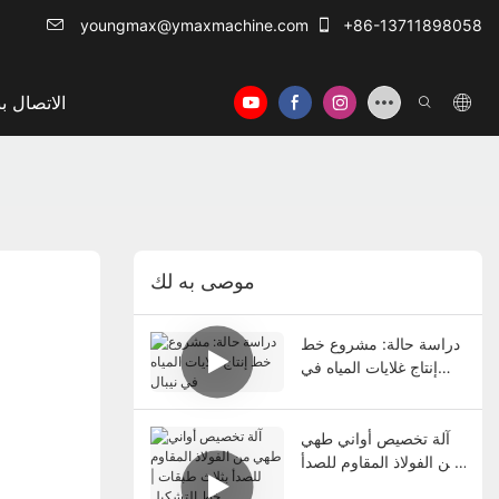
youngmax@ymaxmachine.com
+86-13711898058
الاتصال بن
موصى به لك
دراسة حالة: مشروع خط
إنتاج غلايات المياه في
نيبال
آلة تخصيص أواني طهي
من الفولاذ المقاوم للصدأ
بثلاث طبقات | خط