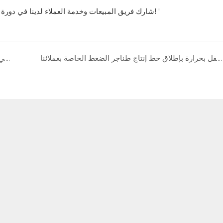
شارك فريق المبيعات وخدمة العملاء لدينا في دورة تدريبية للمعرفة عبر الإنترنت، وندعي أنه "لم يفت الأوان أبدًا للتعلم!"
نحتفل بحرارة بإطلاق خط إنتاج طناجر الضغط الخاصة بعملائنا
كل شيء تم تركيبه في الخارج جيدًا لآلة الضغط الهيدروليكي الثقيلة 2000 طن