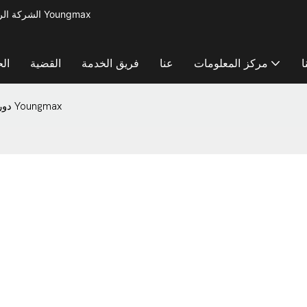
الشركة الرائدة في مجال تصنيع آلات معالجة المعادن لإنتاج أدوات المطبخ الصغيرة - آلة Youngmax
ا
مركز المعلومات
عنا
فريق الخدمة
القضية
ال
دورة تدريبية للمعرفة Youngmax