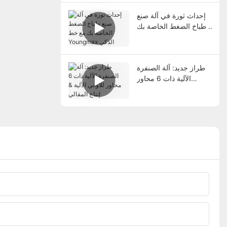
إحداث ثورة في آلة صنع
طباخ الضغط الخاصة بك
مع خط Youngmax
الذكي
طراز جديد: آلة الصنفرة
الآلية ذات 6 محاور
للأواني الآلية & إنتاج
المقالي