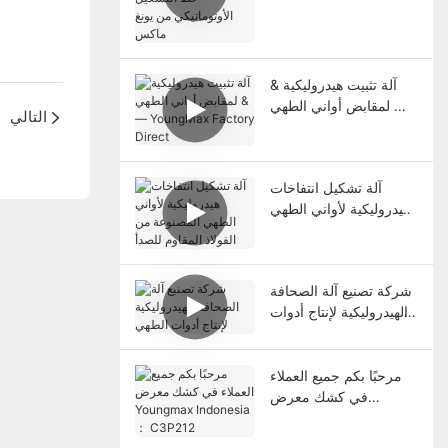
التشكيل الأوتوماتيكي من
يونغ ماكس
آلة تثبيت هيدروليكية &
لمقابض أواني الطهي —
التالي
YoungMax Factory
Direct
آلة تشكيل انتفاخات
هيدروليكية لأواني الطهي
المصنوعة من الفولاذ
المقاوم للصدأ
شركة تصنيع آلة الصحافة
الهيدروليكية لإنتاج أدوات
الطهي
مرحبًا بكم جميع العملاء
في كشك معرض
Youngmax Indonesia
： C3P212