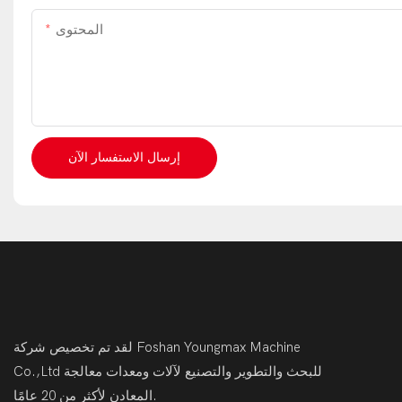
المحتوى
إرسال الاستفسار الآن
لقد تم تخصيص شركة Foshan Youngmax Machine
Co.,Ltd للبحث والتطوير والتصنيع لآلات ومعدات معالجة
المعادن لأكثر من 20 عامًا.