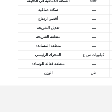
spm
السكتة الدماغية في الدقيقة
مم
سكتة دماغية
مم
أقصى ارتفاع
مم
تعديل الشريحة
مم
منطقة الشريحة
مم
منطقة المساندة
كيلووات س ع
المحرك الرئيسي
مم
منطقة فعالة للوسادة
طن
الوزن