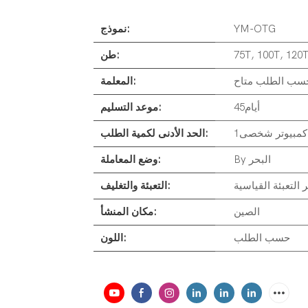
YM-OTG
نموذج:
75T, 100T, 120T
طن:
سب الطلب متاح
المعلمة:
أيام45
موعد التسليم:
كمبيوتر شخصى1
الحد الأدنى لكمية الطلب:
By البحر
وضع المعاملة:
 التعبئة القياسية
التعبئة والتغليف:
الصين
مكان المنشأ:
حسب الطلب
اللون: