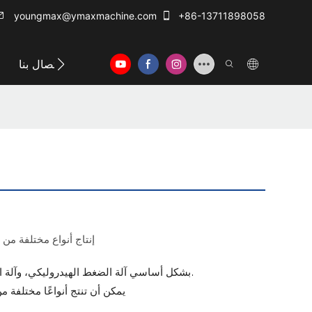
youngmax@ymaxmachine.com
+86-13711898058
الاتصال بنا
يمكن لآلات صنع فرن OTG إنتاج أنواع
يشمل مشروع OTG بشكل أساسي آلة الضغط الهيدروليكي، وآلة التثقيب الهوائية، والقوالب.
يمكن أن تنتج أنواعًا مختلفة من