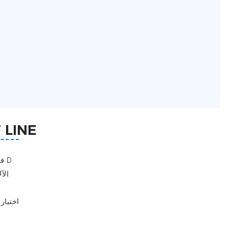
 LINE
1. تصميم القالب بواسطة R&فريق D
2. 
4. اختب