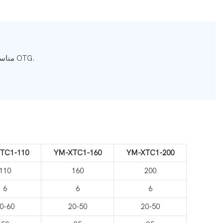
الأنواع الشائعة من المقلاة الهوائية، المقلاة العميقة، الفرن، محمصة الخبز، منتج OTG.
مناس
TC1-110
YM-XTC1-160
YM-XTC1-200
110
160
200
6
6
6
0-60
20-50
20-50