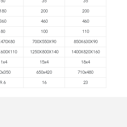
50
35
35
180
200
200
360
460
460
80
100
110
X470X80
700X550X90
850X630X90
X600X110
1250X800X140
1400X820X160
11x4
15x4
18x4
0x350
650x420
710x480
9.6
16
23