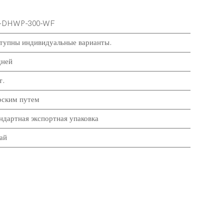
-DHWP-300-WF
тупны индивидуальные варианты.
дней
т.
ским путем
ндартная экспортная упаковка
ай