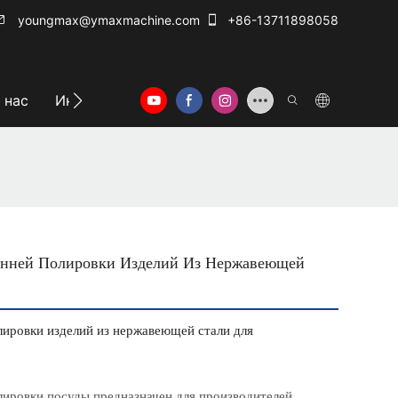
youngmax@ymaxmachine.com
+86-13711898058
 нас
Информационный центр
Свяжитесь с нам
енней Полировки Изделий Из Нержавеющей
лировки изделий из нержавеющей стали для
лировки посуды предназначен для производителей