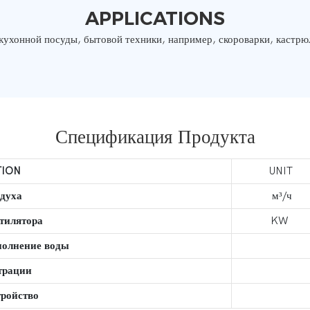
APPLICATIONS
кухонной посуды, бытовой техники, например, скороварки, кастрю
Спецификация Продукта
TION
UNIT
духа
м³/ч
тилятора
KW
полнение воды
трации
ройство