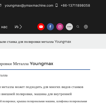
youngmax@ymaxmachine.com
+86-13711898058
 нас
Информационный центр
Свяжитесь с нам
ыли станка для полировки металла Youngmax
лировки Металла Youngmax
талла
и металла может подходить для многих видов станков
ля внешней полировки, машина для внутренней
ой полировки, крышка
полировальная машина, шлифовка
полировальная