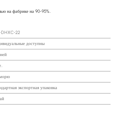
лью на фабрике на 90-95%.
-DHXC-22
ивидуальные доступны
ней
.
морю
ндартная экспортная упаковка
ай