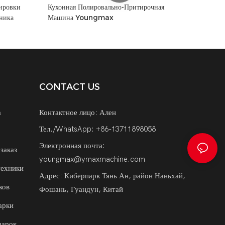
ировки
Кухонная Полировально-Притирочная
ника
Машина Youngmax
CONTACT US
а
Контактное лицо: Ален
Тел./WhatsApp: +86-13711898058
Электронная почта:
заказ
youngmax@ymaxmachine.com
техники
Адрес: Киберпарк Тянь Ан, район Наньхай,
ков
Фошань, Гуандун, Китай
арки
варок