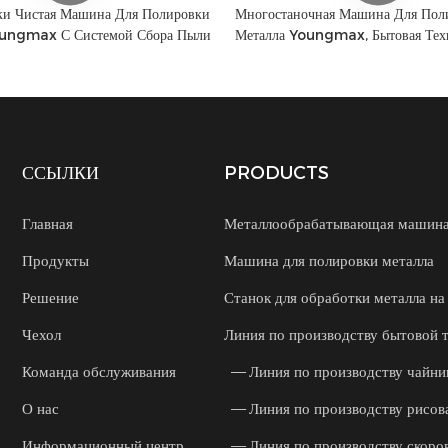
ки Чистая Машина Для Полировки
Многостаночная Машина Для Пол
oungmax С Системой Сбора Пыли
Металла Youngmax, Бытовая Тех
ССЫЛКИ
PRODUCTS
Главная
Металлообрабатывающая машин
Продукты
Машина для полировки металла
Решение
Станок для обработки металла на 
Чехол
Линия по производству бытовой 
Команда обслуживания
— Линия по производству чайни
О нас
— Линия по производству рисов
Информационный центр
— Линия по производству скоро