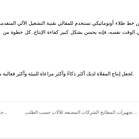
س
خط طلاء أوتوماتيكي
تستخدم للمقالي تقنية التشغيل الآلي المتقد
ي الوقت نفسه، فإنه يحسن بشكل كبير كفاءة الإنتاج. كل خطوة من
اختر خط الطلاء الآلي الخاص بشركة Youngmax لجعل إنتاج المقلاة لديك أكثر ذكاءً وأكثر مراعاة للبيئة وأكثر فعالية من حيث التكلفة.
تجهيزات المطابخ آلة النقش تجهيز تجهيزات المطابخ الشركات المصنعة للآلات حسب الطلب
اختتمت شركة يونغ ماكس بنجاح اجتماعها السنوي لتلخيص عام 2024 والتخطيط لعام 2025