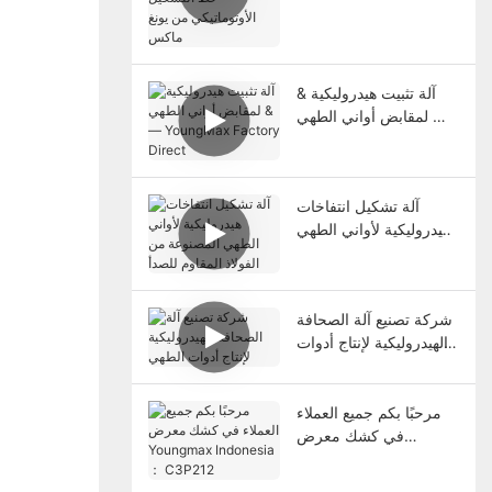
التشكيل الأوتوماتيكي من
يونغ ماكس
آلة تثبيت هيدروليكية &
لمقابض أواني الطهي —
YoungMax Factory
Direct
آلة تشكيل انتفاخات
هيدروليكية لأواني الطهي
المصنوعة من الفولاذ
المقاوم للصدأ
شركة تصنيع آلة الصحافة
الهيدروليكية لإنتاج أدوات
الطهي
مرحبًا بكم جميع العملاء
في كشك معرض
Youngmax Indonesia
： C3P212