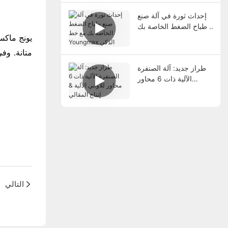
إحداث ثورة في آلة صنع
طباخ الضغط الخاصة بك
مع خط Youngmax
يونج ماك
الذكي
متانة. وف
طراز جديد: آلة الصنفرة
الآلية ذات 6 محاور
للأواني الآلية & إنتاج
المقالي
التالي