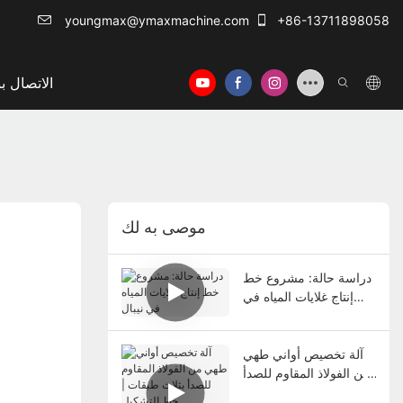
youngmax@ymaxmachine.com
+86-13711898058
الاتصال بن
موصى به لك
دراسة حالة: مشروع خط
إنتاج غلايات المياه في
نيبال
آلة تخصيص أواني طهي
من الفولاذ المقاوم للصدأ
بثلاث طبقات | خط