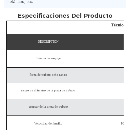
metálicos, etc.
Especificaciones Del Producto
Técnico
DESCRIPTION
Y
Sistema de empuje
Pieza de trabajo ocho rango
rango de diámetro de la pieza de trabajo
1
espesor de la pieza de trabajo
Ace
Velocidad del husillo
100-50