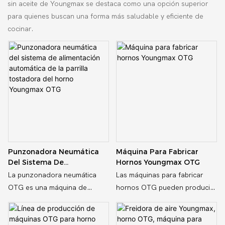
sin aceite de Youngmax se destaca como una opción superior
para quienes buscan una forma más saludable y eficiente de
cocinar.
Punzonadora Neumática
Máquina Para Fabricar
Del Sistema De
Hornos Youngmax OTG
Alimentación Automática
La punzonadora neumática
Las máquinas para fabricar
De La Parrilla Tostadora
OTG es una máquina de
hornos OTG pueden producir
Del Horno Youngmax OTG
procesamiento de metales
diferentes tipos de
personalizada especialmente
freidoras/hornos