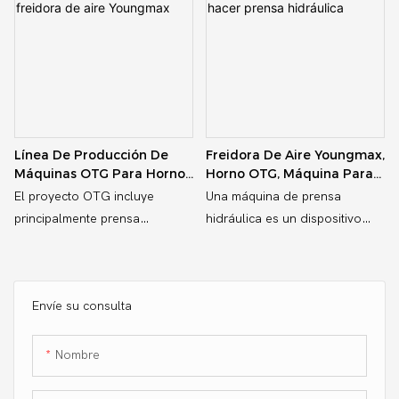
para la producción de OTG
(parrilla tostadora para horno)
Línea De Producción De
Freidora De Aire Youngmax,
Máquinas OTG Para Horno
Horno OTG, Máquina Para
Freidora De Aire Youngmax
Hacer Prensa Hidráulica
El proyecto OTG incluye
Una máquina de prensa
principalmente prensa
hidráulica es un dispositivo
hidráulica, punzonadora
mecánico que utiliza un
neumática y moldes.
cilindro hidráulico para
generar una fuerza de
Envíe su consulta
compresión. Opera según el
principio de la ley de Pascal,
que establece que la presión
Nombre
aplicada a un fluido confinado
se transmite uniformemente en