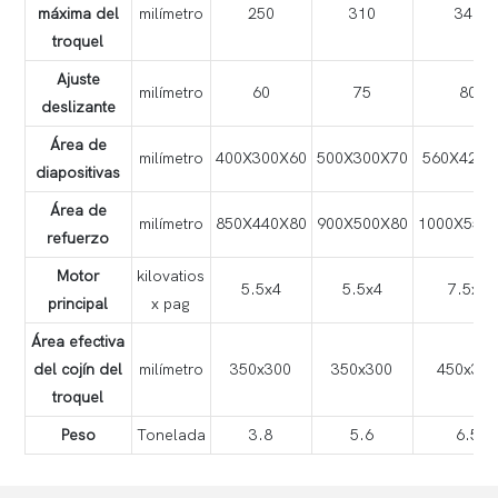
máxima del
milímetro
250
310
340
troquel
Ajuste
milímetro
60
75
80
deslizante
Área de
milímetro
400X300X60
500X300X70
560X420X
diapositivas
Área de
milímetro
850X440X80
900X500X80
1000X550
refuerzo
Motor
kilovatios
5.5x4
5.5x4
7.5x4
principal
x pag
Área efectiva
del cojín del
milímetro
350x300
350x300
450x31
troquel
Peso
Tonelada
3.8
5.6
6.5