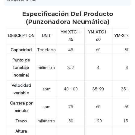
Especificación Del Producto
(punzonadora Neumática)
YM-XTC1-
YM-XTC1-
DESCRIPTION
UNIT
YM-XTC1-
45
60
Capacidad
Tonelada
45
60
80
Punto de
tonelaje
milímetro
3.2
4
4
nominal
Velocidad
spm
40-100
35-90
35-80
variable
Carrera por
spm
75
65
65
minuto
Trazo
milímetro
80
120
150
Altura