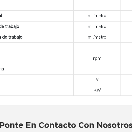
al
milímetro
de trabajo
milímetro
 de trabajo
milímetro
rpm
na
V
KW
Ponte En Contacto Con Nosotro