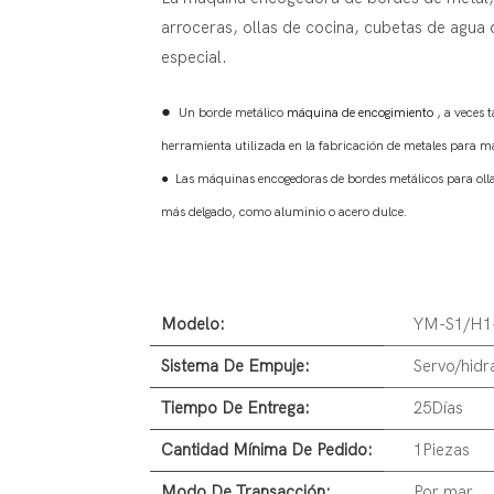
arroceras, ollas de cocina, cubetas de agua 
especial.
●
Un borde metálico
máquina de encogimiento
,
a veces 
herramienta utilizada en la fabricación de metales para m
●
Las máquinas encogedoras de bordes metálicos para olla
más delgado,
como aluminio o acero dulce.
Modelo:
YM-S1/H1
Sistema De Empuje:
Servo/hidr
Tiempo De Entrega:
25Días
Cantidad Mínima De Pedido:
1Piezas
Modo De Transacción:
Por mar