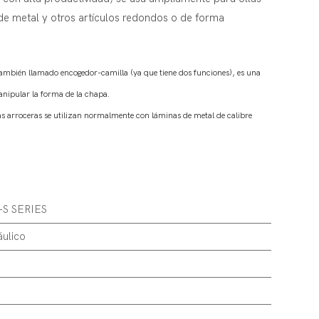
de metal y otros artículos redondos o de forma
también llamado encogedor-camilla (ya que tiene dos funciones),
es una
anipular la forma de la chapa.
s arroceras se utilizan normalmente con láminas de metal de calibre
-S SERIES
áulico