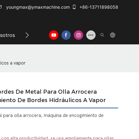
youngmax@ymaxmachine.com
+86-13711898058
sotros
Centro de información
Contáctenos
icos a vapor
des De Metal Para Olla Arrocera
ento De Bordes Hidráulicos A Vapor
 para olla arrocera, máquina de encogimiento de
con alta productividad, se usa ampliamente para ollas