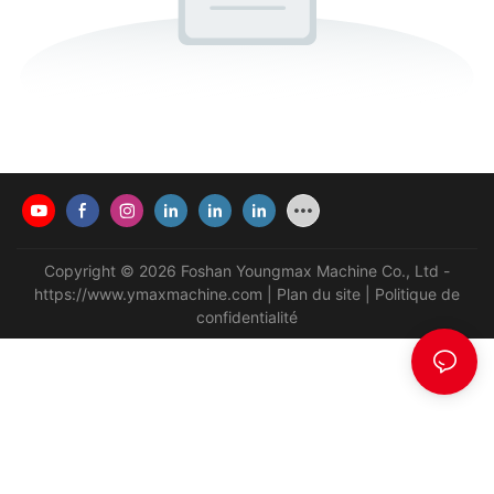
Copyright © 2026 Foshan Youngmax Machine Co., Ltd -
https://www.ymaxmachine.com
|
Plan du site
|
Politique de
confidentialité