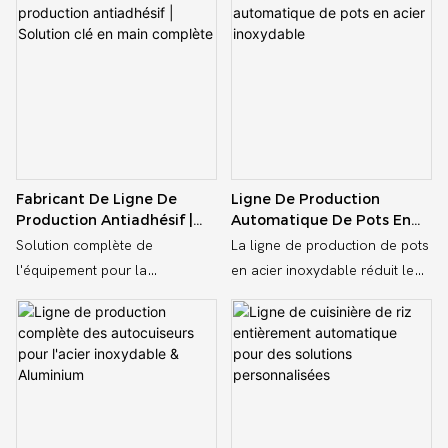
ligne entièrement automatisée
ligne entièrement automatisée
conçue pour rationaliser la
conçue pour rationaliser la
production d&39;ustensiles de
production d&39;ustensiles de
cuisine et de casseroles,
cuisine et de casseroles,
augmentant ainsi
augmentant ainsi
l&39;efficacité et la productivité
l&39;efficacité et la productivité
Fabricant De Ligne De
Ligne De Production
Production Antiadhésif |
Automatique De Pots En
Solution Clé En Main
Acier Inoxydable
Solution complète de
La ligne de production de pots
Complète
l'équipement pour la
en acier inoxydable réduit le
production de poêle, de wok
recours au travail manuel. Les
et de casserole - de la
travailleurs n'ont qu'à surveiller
pression hydraulique à la
le fonctionnement de la ligne
coupe et au rivetage
de production en temps réel
via l'écran de l'ordinateur, ce
qui réduit considérablement
l'intensité du travail.