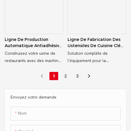
such as material handling,
production line, etc
welding, and quality inspection
Ligne De Production
Ligne De Fabrication Des
Automatique Antiadhésive
Ustensiles De Cuisine Clé
Antiadhésive
En Main Pour Les Produits
Construisez votre usine de
Solution complète de
Antiadhésifs
restaurants avec des machines
l'équipement pour la
de presse fiables, des
production de poêle, de wok
équipements de rivetage et des
et de casserole - de la
1
2
3
systèmes de coupe de bord -
pression hydraulique à la
personnalisés pour les
coupe et au rivetage
casseroles en aluminium et
Envoyez votre demande
antiadhésives
Nom