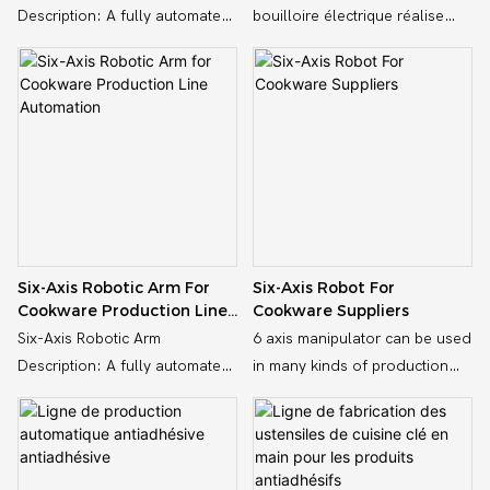
Description: A fully automated
bouilloire électrique réalise
fiables pour chaque étape - de
échelle, il offre une efficacité
robotic assembly line designed
l'automatisation complète du
la formation du corps à
élevée et une efficacité
for the production of aluminum
processus, depuis le traitement
l'assemblage final
cookware. Features multiple
des matières premières jusqu'à
six-axis robotic arms for tasks
l'emballage du produit fini,
such as material handling,
grâce à la combinaison
welding, and quality inspection
d'équipements hautement
efficaces et synergiques, ce qui
améliore considérablement
l'efficacité de la production et
Six-Axis Robotic Arm For
Six-Axis Robot For
la qualité du produit, réduit le
Cookware Production Line
Cookware Suppliers
coût de la main-d'œuvre et
Automation
Six-Axis Robotic Arm
6 axis manipulator can be used
améliore la compétitivité du
Description: A fully automated
in many kinds of production
marché. entreprise
robotic assembly line designed
line like frying pan production
for the production of aluminum
line, aluminum cookware
cookware. Features multiple
production line, air fryer
six-axis robotic arms for tasks
production line, oven