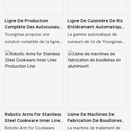
Ligne De Production
Ligne De Cuisinière De Riz
Complète Des Autocuiseurs
Entièrement Automatique
Pour L'acier Inoxydable &
Pour Des Solutions
Youngmax propose une
La gamme automatique de
Aluminium
Personnalisées
solution complète de la ligne
cuiseurs de riz de Youngmax
de production des
est conçue pour une
autocuiseurs conçue pour les
fabrication de cuisinière de riz
fabricants d'ustensiles de
efficace et de haute qualité. Il
cuisine en aluminium et en
intègre l'automatisation
acier inoxydable. Notre ligne
avancée, l'assemblage précis
de production est adaptée à
et les processus de contrôle
une efficacité élevée, une
de la qualité. Capable de
durabilité et personnalisable
produire une variété de
pour répondre aux besoins de
modèles, il assure des
Robotic Arms For Stainless
Usine De Machines De
l'échelle et de la conception
performances et une fiabilité
Steel Cookware Inner Liner
Fabrication De Bouilloires
de votre usine. Nos machines
cohérentes. Idéal pour la
Production Line
En Aluminium1
Robotic Arm for Cookware
La machine de traitement de
offrent des performances
production à petite et à grande