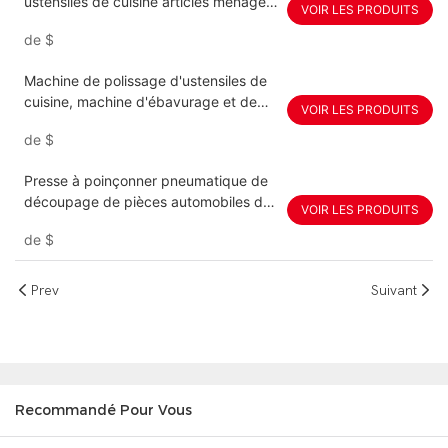
ustensiles de cuisine articles ménagers
VOIR LES PRODUITS
servo 120 tonnes 150 tonnes 200
de
$
tonnes 300 tonnes 350 tonnes
machine de presse hydraulique
Machine de polissage d'ustensiles de
cuisine, machine d'ébavurage et de
VOIR LES PRODUITS
polissage extérieur
de
$
Presse à poinçonner pneumatique de
découpage de pièces automobiles de
VOIR LES PRODUITS
produits métalliques Youngmax
de
$
Prev
Suivant
Recommandé Pour Vous