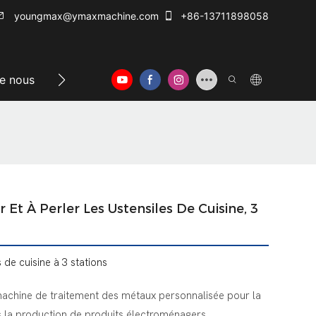
youngmax@ymaxmachine.com
+86-13711898058
e nous
Centre d'info
Nous contacter
t À Perler Les Ustensiles De Cuisine, 3
 de cuisine à 3 stations
achine de traitement des métaux personnalisée pour la
s la production de produits électroménagers.