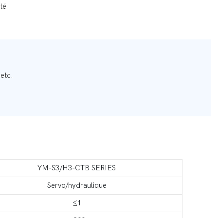
ité
 etc.
YM-S3/H3-CTB SERIES
Servo/hydraulique
≤1