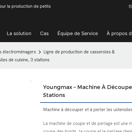
ur la production de petits
La solution
Cas
Équipe de Service
À propos d
ls électroménagers
Ligne de production de casseroles &
les de cuisine, 3 stations
Youngmax – Machine À Découper E
Stations
Machine à découper et à perler les ustensiles
La machine de coupe et de perlage est une m
coupe des bords, la coupe et le perlage dan