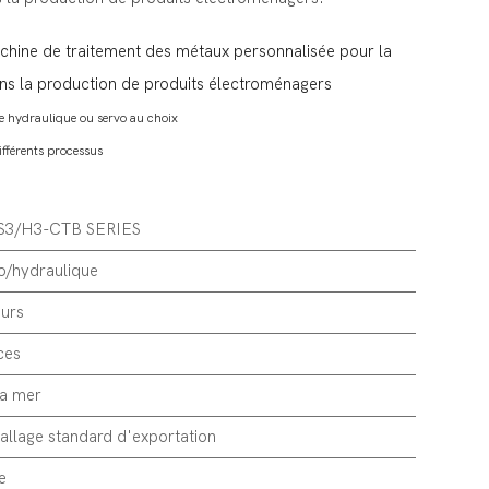
chine de traitement des métaux personnalisée pour la
ans la production de produits électroménagers
e hydraulique ou servo au choix
fférents processus
S3/H3-CTB SERIES
o/hydraulique
urs
ces
la mer
llage standard d'exportation
e