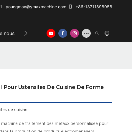
youngmax@ymaxmachine.com
+86-13711898058
e nous
Centre d'info
Nous contacter
 Pour Ustensiles De Cuisine De Forme
les de cuisine
 machine de traitement des métaux personnalisée pour
 dans la production de produits électroménagers.