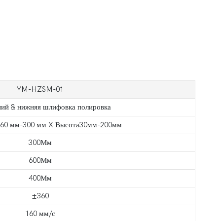
YM-HZSM-01
ий & нижняя шлифовка полировка
60 мм-300 мм X Высота30мм-200мм
300Мм
600Мм
400Мм
±360
160 мм/с