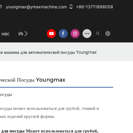
youngmax@ymaxmachine.com
+86-13711898058
 нас
Информационный центр
Свяжитесь с нам
ая машина для автоматической посуды Youngmax
тической Посуды Youngmax
посуды
осуды может использоваться для грубой, тонкой и
ких изделий круглой формы.
 для посуды
Может использоваться для грубой,