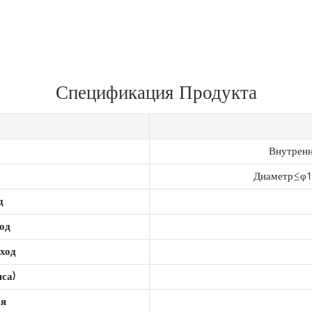
Спецификация Продукта
Внутренн
Диаметр≤φ1
д
ход
)ход
са)
ия