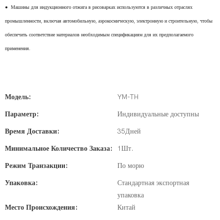
●
Машины для индукционного отжига в рисоварках используются в различных отраслях
промышленности, включая автомобильную, аэрокосмическую, электронную и строительную, чтобы
обеспечить соответствие материалов необходимым спецификациям для их предполагаемого
применения.
Модель:
YM-TH
Параметр:
Индивидуальные доступны
Время Доставки:
35Дней
Минимальное Количество Заказа:
1Шт.
Режим Транзакции:
По морю
Упаковка:
Стандартная экспортная
упаковка
Место Происхождения:
Китай