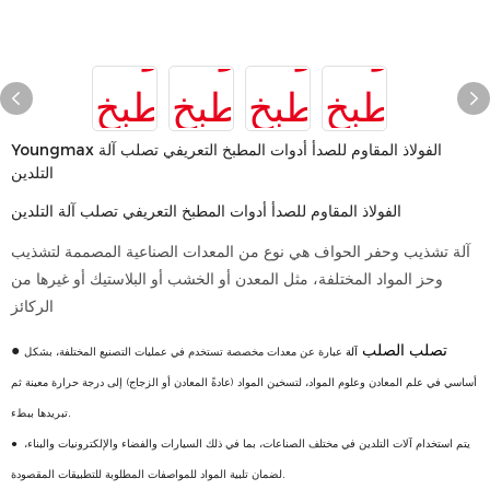
Youngmax الفولاذ المقاوم للصدأ أدوات المطبخ التعريفي تصلب آلة
التلدين
الفولاذ المقاوم للصدأ أدوات المطبخ التعريفي تصلب آلة التلدين
آلة تشذيب وحفر الحواف هي نوع من المعدات الصناعية المصممة لتشذيب
وحز المواد المختلفة، مثل المعدن أو الخشب أو البلاستيك أو غيرها من
الركائز
تصلب الصلب
●
آلة
عبارة عن معدات مخصصة تستخدم في عمليات التصنيع المختلفة، بشكل
أساسي في علم المعادن وعلوم المواد، لتسخين المواد (عادةً المعادن أو الزجاج) إلى درجة حرارة معينة ثم
تبريدها ببطء.
يتم استخدام آلات التلدين في مختلف الصناعات، بما في ذلك السيارات والفضاء والإلكترونيات والبناء،
●
لضمان تلبية المواد للمواصفات المطلوبة للتطبيقات المقصودة.