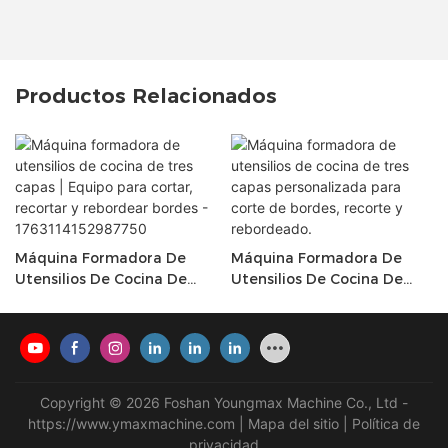
Productos Relacionados
Máquina Formadora De
Máquina Formadora De
Utensilios De Cocina De
Utensilios De Cocina De
Tres Capas | Equipo Para
Tres Capas Personalizada
Cortar, Recortar Y
Para Corte De Bordes,
Rebordear Bordes -
Recorte Y Rebordeado.
1763114152987750
Copyright © 2026 Foshan Youngmax Machine Co., Ltd -
https://www.ymaxmachine.com
|
Mapa del sitio
|
Política de
privacidad