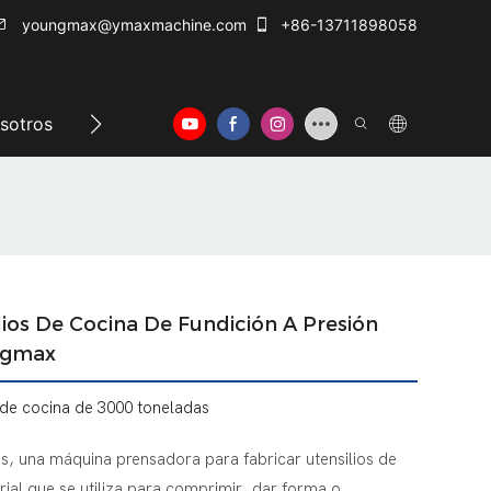
youngmax@ymaxmachine.com
+86-13711898058
sotros
Centro de información
Contáctenos
ios De Cocina De Fundición A Presión
ngmax
 de cocina de 3000 toneladas
, una máquina prensadora para fabricar utensilios de
rial que se utiliza para comprimir, dar forma o