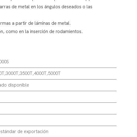
arras de metal en los ángulos deseados o las
ormas a partir de láminas de metal.
n, como en la inserción de rodamientos.
000S
0T,3000T,3500T,4000T,5000T
ado disponible
stándar de exportación