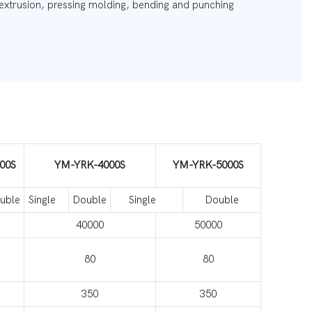
 extrusion, pressing molding, bending and punching
00S
YM-YRK-4000S
YM-YRK-5000S
uble
Single
Double
Single
Double
40000
50000
80
80
350
350