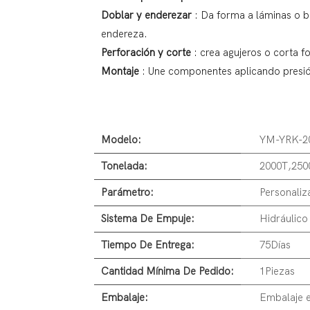
Doblar y enderezar
: Da forma a láminas o b
endereza.
Perforación y corte
: crea agujeros o corta f
Montaje
: Une componentes aplicando presió
Modelo:
YM-YRK-2
Tonelada:
2000T,250
Parámetro:
Personaliz
Sistema De Empuje:
Hidráulico
Tiempo De Entrega:
75Días
Cantidad Mínima De Pedido:
1Piezas
Embalaje:
Embalaje e