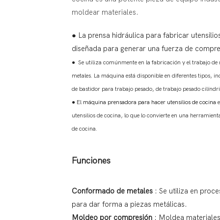
moldear materiales.
● La prensa hidráulica para fabricar utensili
diseñada para generar una fuerza de compres
●
Se utiliza comúnmente en la fabricación y el trabajo d
metales. La máquina está disponible en diferentes tipos, i
de bastidor para trabajo pesado, de trabajo pesado cilíndr
●
El
máquina prensadora para hacer utensilios de cocina
e
utensilios de cocina, lo que lo convierte en una herramienta
de cocina.
Funciones
Conformado de metales
: Se utiliza en pro
para dar forma a piezas metálicas.
Moldeo por compresión
: Moldea materiales