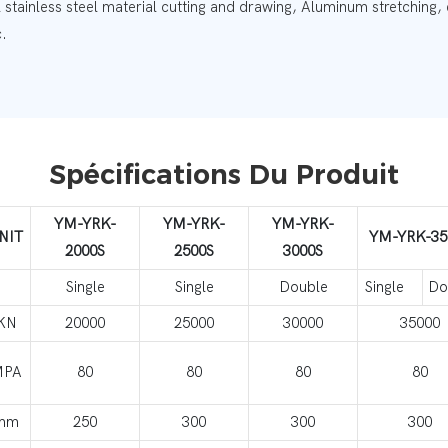
 stainless steel material cutting and drawing, Aluminum stretching,
c.
Spécifications Du Produit
YM-YRK-
YM-YRK-
YM-YRK-
NIT
YM-YRK-35
2000S
2500S
3000S
Single
Single
Double
Single
Do
KN
20000
25000
30000
35000
MPA
80
80
80
80
mm
250
300
300
300