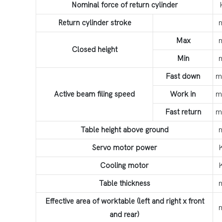
Nominal force of return cylinder
Return cylinder stroke
Max
Closed height
Min
Fast down
m
Active beam filing speed
Work in
m
Fast return
m
Table height above ground
Servo motor power
Cooling motor
Table thickness
Effective area of worktable (left and right x front
and rear)