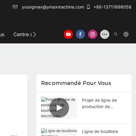
youngmax@ymaxmachine.com
+86-13711898058
us
Centre d'info
Nous contacter
Recommandé Pour Vous
Projet de ligne de
production de
bouilloires électriques
Ligne de bouilloire