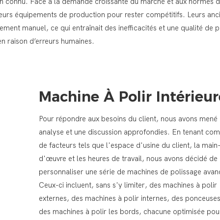
 bien connu. Face à la demande croissante du marché et aux normes d
 leurs équipements de production pour rester compétitifs. Leurs anc
ent manuel, ce qui entraînait des inefficacités et une qualité de p
en raison d’erreurs humaines.
Machine À Polir Intérieur
Pour répondre aux besoins du client, nous avons mené
analyse et une discussion approfondies. En tenant co
de facteurs tels que l'espace d'usine du client, la main
d'œuvre et les heures de travail, nous avons décidé de
personnaliser une série de machines de polissage avan
Ceux-ci incluent, sans s'y limiter, des machines à polir
externes, des machines à polir internes, des ponceuses
des machines à polir les bords, chacune optimisée pou