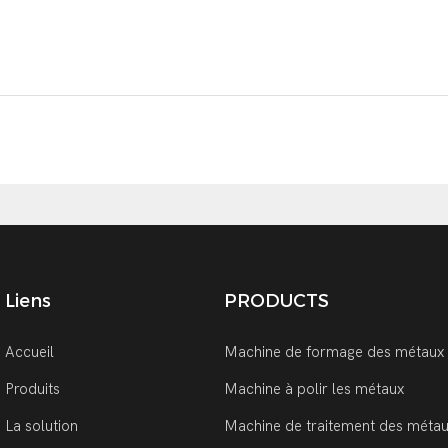
Liens
PRODUCTS
Accueil
Machine de formage des métaux
Produits
Machine à polir les métaux
La solution
Machine de traitement des métau