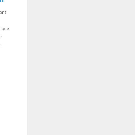
 ont
s que
ur
é