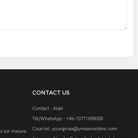
CONTACT US
Contact : Alain
Tél/WhatsApp : +86-13711898058
Courriel:
youngmax@ymaxmachine.com
x sur mesure