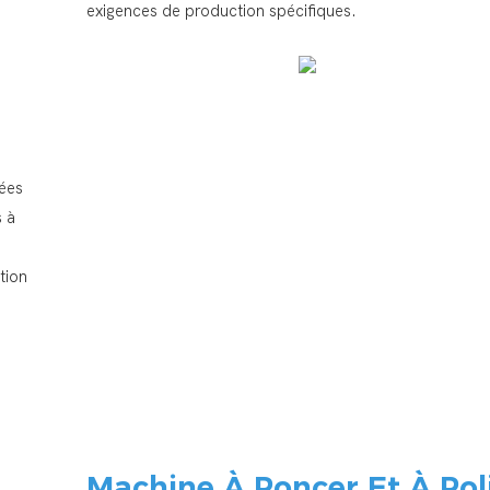
exigences de production spécifiques.
rées
s à
tion
Machine À Poncer Et À Pol