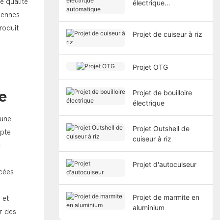
e qualité
électrique
automatique
iennes
roduit
Projet de cuiseur à riz
Projet OTG
e
Projet de bouilloire
électrique
 une
Projet Outshell de
mpte
cuiseur à riz
-
Projet d'autocuiseur
cées.
Projet de marmite en
 et
aluminium
r des