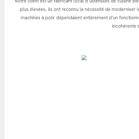
Notre client est un fabricant local d'ustensiles de cuisine
plus élevées, ils ont reconnu la nécessité de moderniser
machines à polir dépendaient entièrement d’un fonctionnem
incohérente 